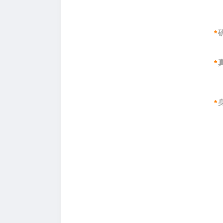
*
*
*